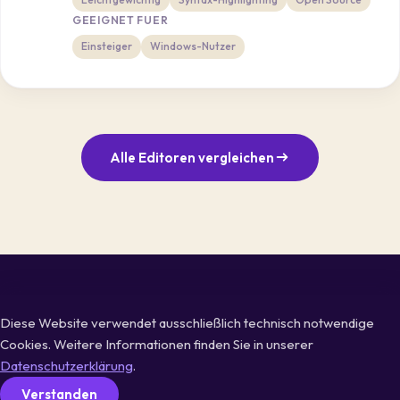
GEEIGNET FUER
Einsteiger
Windows-Nutzer
Alle Editoren vergleichen
super
html
Diese Website verwendet ausschließlich technisch notwendige
HTML-Editoren & Web-Tools im Vergleich
Cookies. Weitere Informationen finden Sie in unserer
Impressum
Datenschutz
Datenschutzerklärung
.
© 2026 superhtml.de
Verstanden